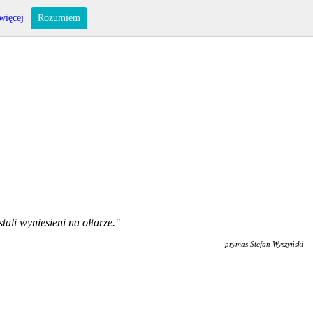
więcej
Rozumiem
ali wyniesieni na ołtarze."
prymas Stefan Wyszyński