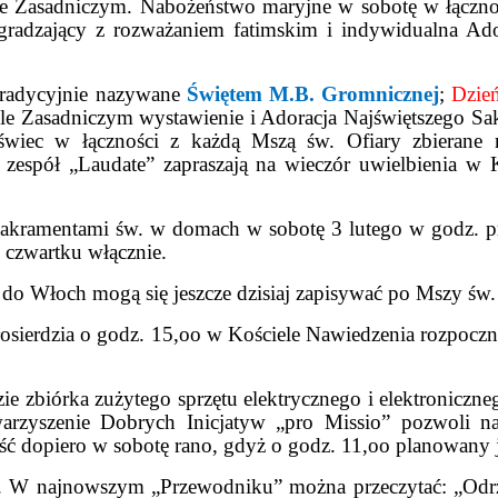
le Zasadniczym. Nabożeństwo maryjne w sobotę w łączno
gradzający z rozważaniem fatimskim i indywidualna Ado
tradycyjnie nazywane
Świętem M.B. Gromnicznej
;
Dzie
e Zasadniczym wystawienie i Adoracja Najświętszego Sa
świec w łączności z każdą Mszą św. Ofiary zbierane
zespół „Laudate” zapraszają na wieczór uwielbienia w 
sakramentami św. w domach w sobotę 3 lutego w godz. 
 czwartku włącznie.
o Włoch mogą się jeszcze dzisiaj zapisywać po Mszy św. 
łosierdzia o godz. 15,oo w Kościele Nawiedzenia rozpocz
ie zbiórka zużytego sprzętu elektrycznego i elektroniczn
arzyszenie Dobrych Inicjatyw „pro Missio” pozwoli n
eść dopiero w sobotę rano, gdyż o godz. 11,oo planowany j
ką. W najnowszym „Przewodniku” można przeczytać: „Odr