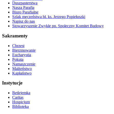
Duszpasterstwa
Nasza Parafia
Biuro Parafialne
Szlak męczeństwa bł. ks. Jerzego Popiełuszki
Napisz do nas
Stowarzyszenie Zwykłe pn. Społeczny Komitet Budowy
Sakramenty
Chrzest
Bierzmowanie
Eucharystia
Pokuta
Namaszczenie
Małżeństwo
Kapłaństwo
Instytucje
Betlejemka
Caritas
Hospicjum
Biblioteka