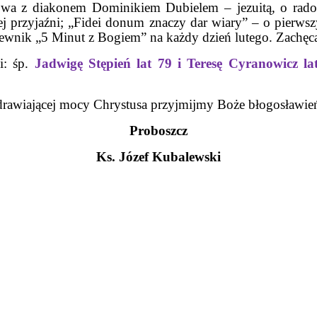
 z diakonem Dominikiem Dubielem – jezuitą, o radości
ej przyjaźni; „Fidei donum znaczy dar wiary” – o pierwsz
wnik „5 Minut z Bogiem” na każdy dzień lutego. Zachęca
i: śp.
Jadwigę Stępień lat 79 i Teresę Cyranowicz la
rawiającej mocy Chrystusa przyjmijmy Boże błogosławie
Proboszcz
Ks. Józef Kubalewski