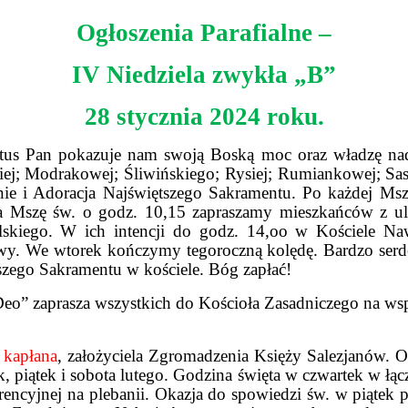
Ogłoszenia Parafialne –
IV Niedziela zwykła „B”
28 stycznia 2024 roku.
stus Pan pokazuje nam swoją Boską moc oraz władzę n
ej; Modrakowej; Śliwińskiego; Rysiej; Rumiankowej; Sasa
nie i Adoracja Najświętszego Sakramentu. Po każdej Ms
a Mszę św. o godz. 10,15 zapraszamy mieszkańców z uli
skiego. W ich intencji do godz. 14,oo w Kościele Naw
y. We wtorek kończymy tegoroczną kolędę. Bardzo serdec
szego Sakramentu w kościele. Bóg zapłać!
e Deo” zaprasza wszystkich do Kościoła Zasadniczego na w
 kapłana
, założyciela Zgromadzenia Księży Salezjanów.
, piątek i sobota lutego. Godzina święta w czwartek w łą
rencyjnej na plebanii. Okazja do spowiedzi św. w piątek