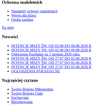
Ochrona małoletnich
Standardy ochrony małoletnich
Wersja dla dzieci
Osoba zaufana
Na górę
Nowości
INTENCJE MSZY ŚW. OD 03.08 DO 09.08.2026 R
INTENCJE MSZY ŚW. OD 02.08 DO 09.08.2026 R
Ogłoszenia Parafialne na 2 sierpnia 2026 roku.
INTENCJE MSZY ŚW. OD 27.07 DO 02.08.2026 R
INTENCJE MSZY ŚW. OD 27.07 DO 02.06.2026 R
INTENCJE MSZY ŚW. OD 27.07 DO 02.08.2026 R
OGŁOSZENIA PARAFIALNE
Najczęściej czytane
Święto Bożego Miłosierdzia
Święto Bożego Ciała
Eucharystia
Bierzmowanie