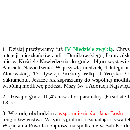
1. Dzisiaj przeżywamy już
IV Niedzielę zwykłą
. Chry
intencji mieszkańców z ulic: Dunikowskiego; Łomżyński
ulic w Kościele Nawiedzenia do godz. 14,oo wystawie
Kościele Nawiedzenia. W przyszłą niedzielę 4 lutego n
Złotowskiej; 15 Dywizji Piechoty Wlkp. I Wojska Pol
Sakramentu. Jeszcze raz zapraszamy do wspólnej modlitw
wspólną modlitwę podczas Mszy św. i Adoracji Najświęt
2. Dzisiaj o godz. 16,45 nasz chór parafialny „Exsultat
18,oo.
3. W środę obchodzimy
wspomnienie św. Jana Bosko –
błogosławieństwa. W tym tygodniu przypadają I czwartek
Wspierania Powołań zaprasza na spotkanie w Sali Konfe