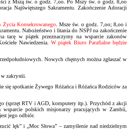
ści z Mszą św. o godz. 7,oo. Po Mszy św. o godz. 8,oo
racja Najświętszego Sakramentu. Zakończenie Adoracji
ń Życia Konsekrowanego
. Msze św. o godz. 7,oo; 8,oo i
kramentu. Nabożeństwo i litania do NSPJ na zakończenie
 na tacę w piątek przeznaczymy na wsparcie zakonów
Kościele Nawiedzenia.
W piątek Biuro Parafialne będzie
przedpołudniowych. Nowych chętnych można zgłaszać w
w zakrystii.
nie się spotkanie Żywego Różańca i Różańca Rodziców za
ego (sprzęt RTV i AGD, komputery itp.). Przychód z akcji
a wsparcie polskich misjonarzy pracujących w Zambii,
est jego odbiór.
zucić lęk” i „Moc Słowa” – zamyślenie nad niedzielnym