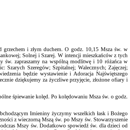
ad grzechem i złym duchem. O godz. 10,15 Msza św. w
nkowej; Solnej i Szarej. W intencji mieszkańców z tych
zy św. zapraszamy na wspólną modlitwę i 10 różańca w
c: Szarych Szeregów; Szpitalnej; Walecznych; Zajęczej;
iedzenia będzie wystawienie i Adoracja Najświętszego
znie dziękujemy za życzliwe przyjęcie, złożone ofiary i
spólne śpiewanie kolęd. Po kolędowaniu Msza św. o godz.
 Obchodzącym Imieniny życzymy wszelkich łask i Bożego
czności z wieczorną Mszą św. po Mszy św. Stowarzyszenie
 podczas Mszy św. Dodatkowo spowiedź św. dla dzieci od