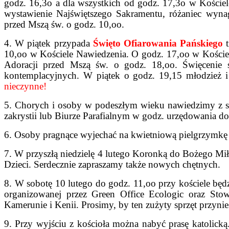
godz. 16,3o a dla wszystkich od godz. 17,3o w Koście
wystawienie Najświętszego Sakramentu, różaniec wyna
przed Mszą św. o godz. 10,oo.
4. W piątek przypada
Święto Ofiarowania Pańskiego
10,oo w Kościele Nawiedzenia. O godz. 17,oo w Kościel
Adoracji przed Mszą św. o godz. 18,oo. Święcenie 
kontemplacyjnych. W piątek o godz. 19,15 młodzież i 
nieczynne!
5. Chorych i osoby w podeszłym wieku nawiedzimy z 
zakrystii lub Biurze Parafialnym w godz. urzędowania do
6. Osoby pragnące wyjechać na kwietniową pielgrzymkę d
7. W przyszłą niedzielę 4 lutego Koronką do Bożego Mi
Dzieci. Serdecznie zapraszamy także nowych chętnych.
8. W sobotę 10 lutego do godz. 11,oo przy kościele będz
organizowanej przez Green Office Ecologic oraz Stow
Kamerunie i Kenii. Prosimy, by ten zużyty sprzęt przyni
9. Przy wyjściu z kościoła można nabyć prasę katolic