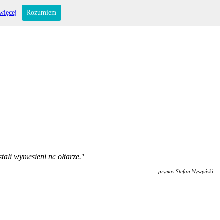
więcej
Rozumiem
ali wyniesieni na ołtarze."
prymas Stefan Wyszyński