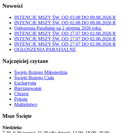
Nowości
INTENCJE MSZY ŚW. OD 03.08 DO 09.08.2026 R
INTENCJE MSZY ŚW. OD 02.08 DO 09.08.2026 R
Ogłoszenia Parafialne na 2 sierpnia 2026 roku.
INTENCJE MSZY ŚW. OD 27.07 DO 02.08.2026 R
INTENCJE MSZY ŚW. OD 27.07 DO 02.06.2026 R
INTENCJE MSZY ŚW. OD 27.07 DO 02.08.2026 R
OGŁOSZENIA PARAFIALNE
Najczęściej czytane
Święto Bożego Miłosierdzia
Święto Bożego Ciała
Eucharystia
Bierzmowanie
Chrzest
Pokuta
Małżeństwo
Msze Święte
Niedziela:
7.30, 9.30 (suma), 11.30 (dla dzieci), 13.00, 18.00, 20.00