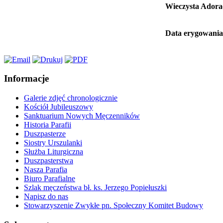
Wieczysta Adora
Data erygowania 
Informacje
Galerie zdjęć chronologicznie
Kościół Jubileuszowy
Sanktuarium Nowych Męczenników
Historia Parafii
Duszpasterze
Siostry Urszulanki
Służba Liturgiczna
Duszpasterstwa
Nasza Parafia
Biuro Parafialne
Szlak męczeństwa bł. ks. Jerzego Popiełuszki
Napisz do nas
Stowarzyszenie Zwykłe pn. Społeczny Komitet Budowy