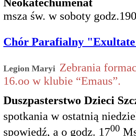
Neokatechumenat
msza św. w soboty godz.1
Chór Parafialny "Exultat
Zebrania formac
Legion Maryi
16.oo w klubie “Emaus”.
Duszpasterstwo Dzieci Szc
spotkania w ostatnią niedzi
00
spowiedź, a o godz. 17
Ms