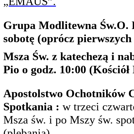
„EMAUS”.
Grupa Modlitewna Św.O. P
sobotę (oprócz pierwszych 
Msza Św. z katechezą i na
Pio o godz. 10:00 (Kościół
Apostolstwo Ochotników C
Spotkania :
w trzeci czwart
Msza św. i po Mszy św. spo
(plebania).