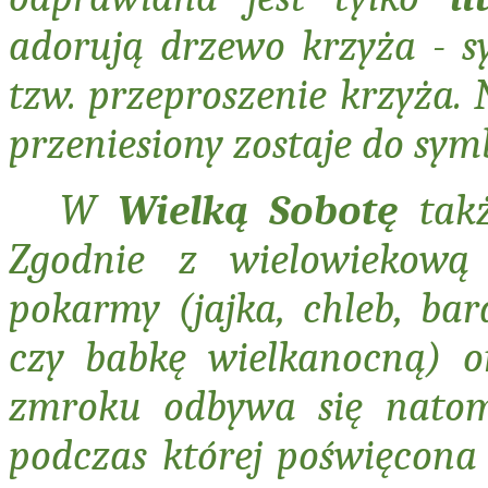
adorują drzewo krzyża - s
tzw. przeproszenie krzyża.
przeniesiony zostaje do sy
W
Wielką Sobotę
takż
Zgodnie z wielowiekową 
pokarmy (jajka, chleb, bar
czy babkę wielkanocną) o
zmroku odbywa się natomia
podczas której poświęcona 