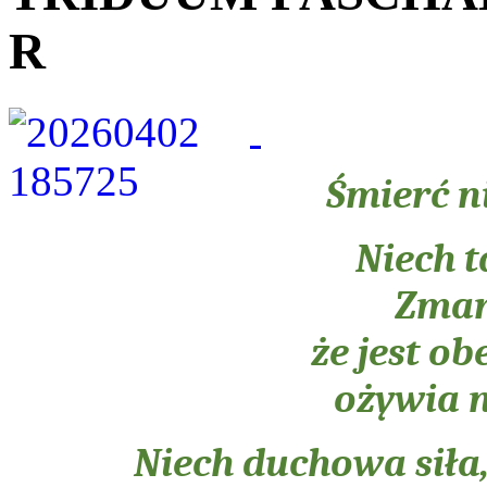
R
Śmierć ni
Niech t
Zmart
że jest o
ożywia n
Niech duchowa siła,