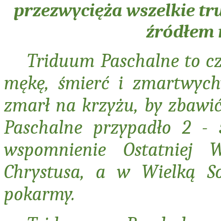
przezwycięża wszelkie tru
źródłem n
Triduum Paschalne to c
mękę, śmierć i zmartwychw
zmarł na krzyżu, by zbawi
Paschalne przypadło 2 - 
wspomnienie Ostatniej W
Chrystusa, a w Wielką So
pokarmy.