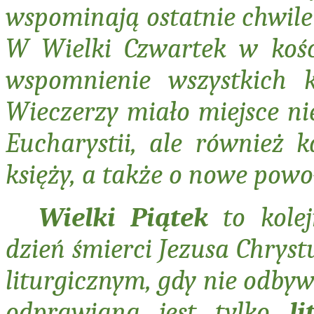
wspominają ostatnie chwile
W Wielki Czwartek w kości
wspomnienie wszystkich k
Wieczerzy miało miejsce ni
Eucharystii, ale również 
księży, a także o nowe pow
Wielki Piątek
to kolej
dzień śmierci Jezusa Chryst
liturgicznym, gdy nie odbyw
odprawiana jest tylko
l