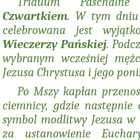
Triduum Paschaln
Czwartkiem
. W tym dniu
celebrowana jest wyjąt
Wieczerzy Pańskiej
. Podc
wybranym wcześniej mężc
Jezusa Chrystusa i jego poni
Po Mszy kapłan przenos
ciemnicy, gdzie następnie 
symbol modlitwy Jezusa w 
za ustanowienie Euchary