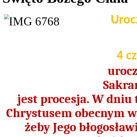
Uroc
4 c
urocz
Sakra
jest procesja. W dniu
Chrystusem obecnym w
żeby Jego błogosław