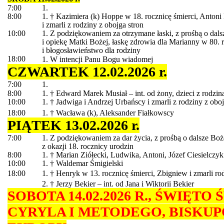
7:00
1.
8:00
1. † Kazimiera (k) Hoppe w 18. rocznicę śmierci, Antoni
i zmarli z rodziny z obojga stron
10:00
1. Z podziękowaniem za otrzymane łaski, z prośbą o dal
i opiekę Matki Bożej, łaskę zdrowia dla Marianny w 80. 
i błogosławieństwo dla rodziny
18:00
1. W intencji Panu Bogu wiadomej
CZWARTEK 12.02.2026 r.
7:00
1.
8:00
1. † Edward Marek Musiał – int. od żony, dzieci z rodzin
10:00
1. † Jadwiga i Andrzej Urbańscy i zmarli z rodziny z oboj
18:00
1. † Wacława (k), Aleksander Fiałkowscy
PIĄTEK 13.02.2026 r.
7:00
1. Z podziękowaniem za dar życia, z prośbą o dalsze Boż
z okazji 18. rocznicy urodzin
8:00
1. † Marian Ziółecki, Ludwika, Antoni, Józef Ciesielczyk
10:00
1. † Waldemar Śmigielski
18:00
1. † Henryk w 13. rocznicę śmierci, Zbigniew i zmarli rod
2. † Jerzy Bekier – int. od Jana i Wiktorii Bekier
SOBOTA 14.02.2026 R., ŚWIĘTO
CYRYLA I METODEGO, BISKU