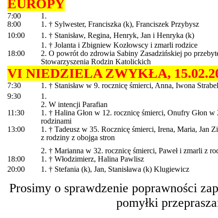
EUROPY
7:00
1.
8:00
1. † Sylwester, Franciszka (k), Franciszek Przybysz
10:00
1. † Stanisław, Regina, Henryk, Jan i Henryka (k)
1. † Jolanta i Zbigniew Kozłowscy i zmarli rodzice
18:00
2. O powrót do zdrowia Sabiny Zasadzińskiej po przebyte
Stowarzyszenia Rodzin Katolickich
VI NIEDZIELA ZWYKŁA, 15.02.20
7:30
1. † Stanisław w 9. rocznicę śmierci, Anna, Iwona Strabe
9:30
1.
2. W intencji Parafian
11:30
1. † Halina Głon w 12. rocznicę śmierci, Onufry Głon w 2.
rodzinami
13:00
1. † Tadeusz w 35. Rocznicę śmierci, Irena, Maria, Jan Z
z rodziny z obojga stron
2. † Marianna w 32. rocznicę śmierci, Paweł i zmarli z ro
18:00
1. † Włodzimierz, Halina Pawlisz
20:00
1. † Stefania (k), Jan, Stanisława (k) Klugiewicz
Prosimy o sprawdzenie poprawności zapi
pomyłki przeprasz