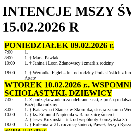
INTENCJE MSZY ŚW
15.02.2026 R
PONIEDZIAŁEK 09.02.2026 r.
7:00
1.
8:00
1. † Maria Pawlak
10:00
1. † Janina i Leon Zdanowscy i zmarli z rodziny
18:00
1. † Weronika Figiel – int. od rodziny Podlasińskich z I
Agaty
WTOREK 10.02.2026 r., WSPOMN
SCHOLASTYKI, DZIEWICY
7:00
1. Z podziękowaniem za odebrane łaski, z prośbą o dals
Bożej dla rodziny
8:00
1. † Katarzyna i Stanisław Skorupka, siostra zakonna W
10:00
1. † ks. Edmund Napierała w 3. rocznicę śmierci
2. † Jerzy Kuzimski – int. od wspólnoty Łomżyńska 35
18:00
1. † Eufemia w 21. rocznicę śmierci, Paweł, Jerzy i Rysz
ŚRODA 11.02.2026 r.