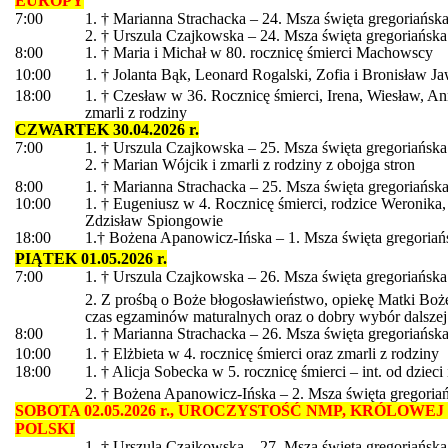
EUROPY
7:00
1. † Marianna Strachacka – 24. Msza święta gregoriańsk
2. † Urszula Czajkowska – 24. Msza święta gregoriańska
8:00
1. † Maria i Michał w 80. rocznicę śmierci Machowscy
10:00
1. † Jolanta Bąk, Leonard Rogalski, Zofia i Bronisław J
18:00
1. † Czesław w 36. Rocznicę śmierci, Irena, Wiesław, A
zmarli z rodziny
CZWARTEK 30.04.2026 r.
7:00
1. † Urszula Czajkowska – 25. Msza święta gregoriańska
2. † Marian Wójcik i zmarli z rodziny z obojga stron
8:00
1. † Marianna Strachacka – 25. Msza święta gregoriańsk
10:00
1. † Eugeniusz w 4. Rocznicę śmierci, rodzice Weronika,
Zdzisław Spiongowie
18:00
1.† Bożena Apanowicz-Ińska – 1. Msza święta gregoriań
PIĄTEK 01.05.2026 r.
7:00
1. † Urszula Czajkowska – 26. Msza święta gregoriańska
2. Z prośbą o Boże błogosławieństwo, opiekę Matki Boże
czas egzaminów maturalnych oraz o dobry wybór dalszej
8:00
1. † Marianna Strachacka – 26. Msza święta gregoriańsk
10:00
1. † Elżbieta w 4. rocznicę śmierci oraz zmarli z rodziny
18:00
1. † Alicja Sobecka w 5. rocznicę śmierci – int. od dziec
2. † Bożena Apanowicz-Ińska – 2. Msza święta gregoria
SOBOTA 02.05.2026 r., UROCZYSTOŚĆ NMP, KRÓLOWE
POLSKI
1. † Urszula Czajkowska – 27. Msza święta gregoriańska