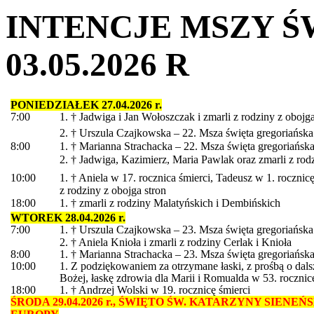
INTENCJE MSZY ŚW
03.05.2026 R
PONIEDZIAŁEK 27.04.2026 r.
7:00
1. † Jadwiga i Jan Wołoszczak i zmarli z rodziny z obojga
2. † Urszula Czajkowska – 22. Msza święta gregoriańska
8:00
1. † Marianna Strachacka – 22. Msza święta gregoriańsk
2. † Jadwiga, Kazimierz, Maria Pawlak oraz zmarli z rodz
10:00
1. † Aniela w 17. rocznica śmierci, Tadeusz w 1. rocznicę
z rodziny z obojga stron
18:00
1. † zmarli z rodziny Malatyńskich i Dembińskich
WTOREK 28.04.2026 r.
7:00
1. † Urszula Czajkowska – 23. Msza święta gregoriańska
2. † Aniela Knioła i zmarli z rodziny Cerlak i Knioła
8:00
1. † Marianna Strachacka – 23. Msza święta gregoriańsk
10:00
1. Z podziękowaniem za otrzymane łaski, z prośbą o dal
Bożej, łaskę zdrowia dla Marii i Romualda w 53. roczn
18:00
1. † Andrzej Wolski w 19. rocznicę śmierci
ŚRODA 29.04.2026 r., ŚWIĘTO ŚW. KATARZYNY SIENEŃS