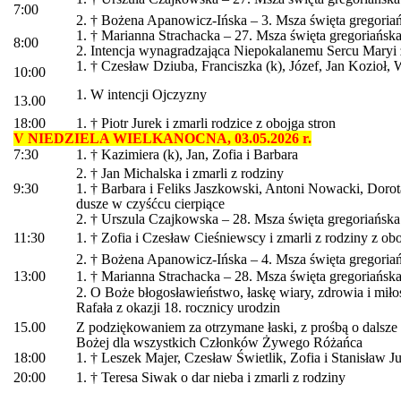
7:00
2. † Bożena Apanowicz-Ińska – 3. Msza święta gregoria
1. † Marianna Strachacka – 27. Msza święta gregoriańsk
8:00
2. Intencja wynagradzająca Niepokalanemu Sercu Maryi 
1. † Czesław Dziuba, Franciszka (k), Józef, Jan Kozioł
10:00
1. W intencji Ojczyzny
13.00
18:00
1. † Piotr Jurek i zmarli rodzice z obojga stron
V NIEDZIELA WIELKANOCNA, 03.05.2026 r.
7:30
1. † Kazimiera (k), Jan, Zofia i Barbara
2. † Jan Michalska i zmarli z rodziny
9:30
1. † Barbara i Feliks Jaszkowski, Antoni Nowacki, Dorota
dusze w czyśćcu cierpiące
2. † Urszula Czajkowska – 28. Msza święta gregoriańska
11:30
1. † Zofia i Czesław Cieśniewscy i zmarli z rodziny z obo
2. † Bożena Apanowicz-Ińska – 4. Msza święta gregoria
13:00
1. † Marianna Strachacka – 28. Msza święta gregoriańsk
2. O Boże błogosławieństwo, łaskę wiary, zdrowia i miło
Rafała z okazji 18. rocznicy urodzin
15.00
Z podziękowaniem za otrzymane łaski, z prośbą o dalsze
Bożej dla wszystkich Członków Żywego Różańca
18:00
1. † Leszek Majer, Czesław Świetlik, Zofia i Stanisław J
20:00
1. † Teresa Siwak o dar nieba i zmarli z rodziny