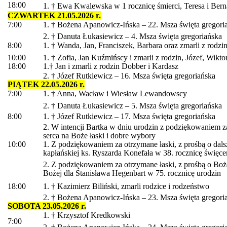
18:00
1. † Ewa Kwalewska w 1 rocznicę śmierci, Teresa i Berna
CZWARTEK 21.05.2026 r.
7:00
1. † Bożena Apanowicz-Ińska – 22. Msza święta gregori
2. † Danuta Łukasiewicz – 4. Msza święta gregoriańska
8:00
1. † Wanda, Jan, Franciszek, Barbara oraz zmarli z rodzin
10:00
1. † Zofia, Jan Kuźmińscy i zmarli z rodzin, Józef, Wikto
18:00
1.† Jan i zmarli z rodzin Dobber i Kardasz
2. † Józef Rutkiewicz – 16. Msza święta gregoriańska
PIĄTEK 22.05.2026 r.
7:00
1. † Anna, Wacław i Wiesław Lewandowscy
2. † Danuta Łukasiewicz – 5. Msza święta gregoriańska
8:00
1. † Józef Rutkiewicz – 17. Msza święta gregoriańska
2. W intencji Bartka w dniu urodzin z podziękowaniem za
serca na Boże łaski i dobre wybory
10:00
1. Z podziękowaniem za otrzymane łaski, z prośbą o dal
kapłańskiej ks. Ryszarda Konefała w 38. rocznicę święce
2. Z podziękowaniem za otrzymane łaski, z prośbą o Boż
Bożej dla Stanisława Hegenbart w 75. rocznicę urodzin
18:00
1. † Kazimierz Biliński, zmarli rodzice i rodzeństwo
2. † Bożena Apanowicz-Ińska – 23. Msza święta gregori
SOBOTA 23.05.2026 r.
1. † Krzysztof Kredkowski
7:00