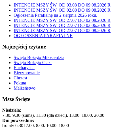
INTENCJE MSZY ŚW. OD 03.08 DO 09.08.2026 R
INTENCJE MSZY ŚW. OD 02.08 DO 09.08.2026 R
Ogłoszenia Parafialne na 2 sierpnia 2026 roku.
INTENCJE MSZY ŚW. OD 27.07 DO 02.08.2026 R
INTENCJE MSZY ŚW. OD 27.07 DO 02.06.2026 R
INTENCJE MSZY ŚW. OD 27.07 DO 02.08.2026 R
OGŁOSZENIA PARAFIALNE
Najczęściej czytane
Święto Bożego Miłosierdzia
Święto Bożego Ciała
Eucharystia
Bierzmowanie
Chrzest
Pokuta
Małżeństwo
Msze Święte
Niedziela:
7.30, 9.30 (suma), 11.30 (dla dzieci), 13.00, 18.00, 20.00
Dni powszednie:
[roraty 6.30] 7.00, 8.00, 10.00, 18.00