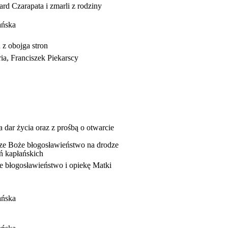
rd Czarapata i zmarli z rodziny
ańska
 z obojga stron
ria, Franciszek Piekarscy
 dar życia oraz z prośbą o otwarcie
sze Boże błogosławieństwo na drodze
ń kapłańskich
e błogosławieństwo i opiekę Matki
ańska