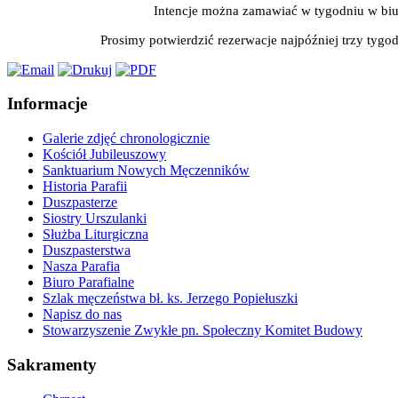
Intencje można zamawiać w tygodniu w biu
Prosimy potwierdzić rezerwacje najpóźniej trzy tygo
Informacje
Galerie zdjęć chronologicznie
Kościół Jubileuszowy
Sanktuarium Nowych Męczenników
Historia Parafii
Duszpasterze
Siostry Urszulanki
Służba Liturgiczna
Duszpasterstwa
Nasza Parafia
Biuro Parafialne
Szlak męczeństwa bł. ks. Jerzego Popiełuszki
Napisz do nas
Stowarzyszenie Zwykłe pn. Społeczny Komitet Budowy
Sakramenty