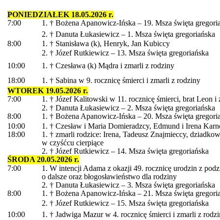
PONIEDZIAŁEK 18.05.2026 r.
7:00
1. † Bożena Apanowicz-Ińska – 19. Msza święta gregori
2. † Danuta Łukasiewicz – 1. Msza święta gregoriańska
8:00
1. † Stanisława (k), Henryk, Jan Kubiccy
2. † Józef Rutkiewicz – 13. Msza święta gregoriańska
10:00
1. † Czesława (k) Mądra i zmarli z rodziny
18:00
1. † Sabina w 9. rocznicę śmierci i zmarli z rodziny
WTOREK 19.05.2026 r.
7:00
1. † Józef Kalitowski w 11. rocznicę śmierci, brat Leon i 
2. † Danuta Łukasiewicz – 2. Msza święta gregoriańska
8:00
1. † Bożena Apanowicz-Ińska – 20. Msza święta gregori
10:00
1. † Czesław i Maria Domieradzcy, Edmund i Irena Kar
18:00
1. † zmarli rodzice: Irena, Tadeusz Znajmieccy, dziadko
w czyśćcu cierpiące
2. † Józef Rutkiewicz – 14. Msza święta gregoriańska
ŚRODA 20.05.2026 r.
7:00
1. W intencji Adama z okazji 49. rocznicę urodzin z pod
o dalsze oraz błogosławieństwo dla rodziny
2. † Danuta Łukasiewicz – 3. Msza święta gregoriańska
8:00
1. † Bożena Apanowicz-Ińska – 21. Msza święta gregori
2. † Józef Rutkiewicz – 15. Msza święta gregoriańska
10:00
1. † Jadwiga Mazur w 4. rocznicę śmierci i zmarli z rodz