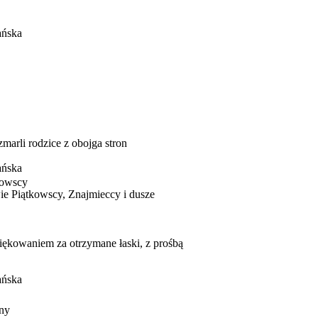
ańska
zmarli rodzice z obojga stron
ańska
nowscy
wie Piątkowscy, Znajmieccy i dusze
ziękowaniem za otrzymane łaski, z prośbą
ańska
iny