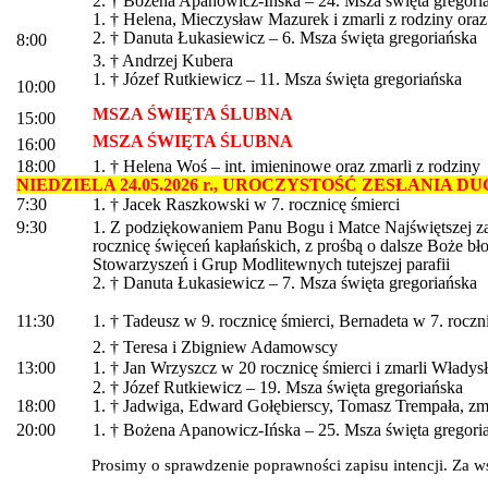
2. † Bożena Apanowicz-Ińska – 24. Msza święta gregori
1. † Helena, Mieczysław Mazurek i zmarli z rodziny oraz
2. † Danuta Łukasiewicz – 6. Msza święta gregoriańska
8:00
3. † Andrzej Kubera
1. † Józef Rutkiewicz – 11. Msza święta gregoriańska
10:00
MSZA ŚWIĘTA ŚLUBNA
15:00
MSZA ŚWIĘTA ŚLUBNA
16:00
18:00
1. † Helena Woś – int. imieninowe oraz zmarli z rodziny
NIEDZIELA 24.05.2026 r., UROCZYSTOŚĆ ZESŁANIA 
7:30
1. † Jacek Raszkowski w 7. rocznicę śmierci
9:30
1. Z podziękowaniem Panu Bogu i Matce Najświętszej za
rocznicę święceń kapłańskich, z prośbą o dalsze Boże bł
Stowarzyszeń i Grup Modlitewnych tutejszej parafii
2. † Danuta Łukasiewicz – 7. Msza święta gregoriańska
11:30
1. † Tadeusz w 9. rocznicę śmierci, Bernadeta w 7. roczni
2. † Teresa i Zbigniew Adamowscy
13:00
1. † Jan Wrzyszcz w 20 rocznicę śmierci i zmarli Władysł
2. † Józef Rutkiewicz – 19. Msza święta gregoriańska
18:00
1. † Jadwiga, Edward Gołębierscy, Tomasz Trempała, zmar
20:00
1. † Bożena Apanowicz-Ińska – 25. Msza święta gregori
Prosimy o sprawdzenie poprawności zapisu intencji. Za w