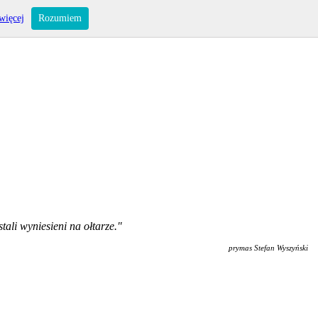
więcej
Rozumiem
ali wyniesieni na ołtarze."
prymas Stefan Wyszyński