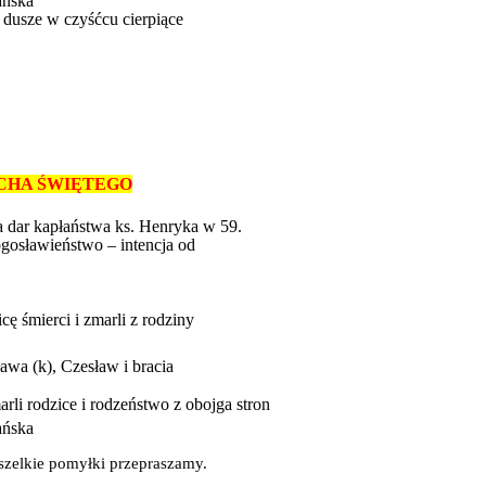
ańska
 dusze w czyśćcu cierpiące
DUCHA ŚWIĘTEGO
 dar kapłaństwa ks. Henryka w 59.
ogosławieństwo – intencja od
cę śmierci i zmarli z rodziny
awa (k), Czesław i bracia
li rodzice i rodzeństwo z obojga stron
ańska
szelkie pomyłki przepraszamy.