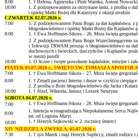
8:00
1. † Helena, Agnieszka i Piotr Wamka, Antoni Nowacki, 
18:00
1. Z podziękowaniem za otrzymane łaski, z prośbą o da
i opiekę Matki Bożej dla Katarzyny z okazji urodzin
CZWARTEK 02.07.2026 r.
7:00
1. Z podziękowaniem Panu Bogu za dar kapłaństwa, z pr
błogosławieństwo i opiekę Matki Bożej dla Kapłanów po
8:00
1. † Ewa Hoffmann-Sikora – 26. Msza święta gregoriań
2. Z podziękowaniem Panu Bogu Wszechmogącemu za 34
i Telewizji TRWAM prosząc o błogosławieństwo na dals
duchownych i świeckich, darczyńców i Kaplanów posł
w naszej parafii
18:00
1. O liczne i święte powołanie kapłańskie, misyjne i z
PIĄTEK 03.07.2026 r., ŚWIĘTO ŚW. TOMASZA APOSTOŁ
7:00
1. † Ewa Hoffmann-Sikora – 27. Msza święta gregoriań
8:00
1. † Zmarli pacjenci Interny i dusze w czyśćcu cierpiące
2. Z prośbą o Boże błogosławieństwo dla Jacka i Katarz
18:00
1. † Józef, Wiktoria, Janusz i Leszek Strużyna
SOBOTA 04.07.2026 r.
1. † Ewa Hoffmann-Sikora – 28. Msza święta gregoriań
7:00
1. Intencja wynagradzająca Niepokalanemu Sercu Najśw
8:00
int. od Legionu Maryi
1. † Henryk Sejkowski w 2. rocznicę śmierci
18:00
XIV NIEDZIELA ZWYKŁA, 05.07.2026 r.
7:30
1. † syn Marek i mąż Henryk Supliccy, zmarli rodzice i 