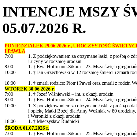
INTENCJE MSZY ŚW
05.07.2026 R.
PONIEDZIAŁEK 29.06.2026 r., UROCZYSTOŚĆ ŚWIĘT
I PAWŁA
7:00
1. Z podziękowaniem za otrzymane łaski, z prośbą o zd
Lucyny w rocznicę urodzin
8:00
1. † Ewa Hoffmann-Sikora – 23. Msza święta gregoriań
10:00
1. † Jan Grzechowski w 12 rocznicę śmierci i zmarli rod
18:00
1. † zmarli rodzice: Piotr i Paweł oraz zmarli z rodzin Wo
WTOREK 30.06.2026 r.
7:00
1. † Józef Wiśniewski – int. z okazji urodzin
8:00
1. † Ewa Hoffmann-Sikora – 24. Msza święta gregoriań
10:00
1. Z podziękowaniem za otrzymane łaski, z prośbą o da
i opiekę Matki Bożej dla Anny Woźniak w 80 urodziny, P
i Weroniki z okazji urodzin
18:00
1. † Mieczysław Rudnicki
ŚRODA 01.07.2026 r.
7:00
1. † Ewa Hoffmann-Sikora – 25. Msza święta gregoriań