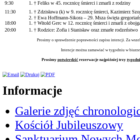
9:30
1. † Feliks w 45. rocznicę śmierci i zmarli z rodziny
11:30
1. † Zdzisława (k) w 9. rocznicę śmierci, Kazimierz S
2. † Ewa Hoffmann-Sikora – 29. Msza święta gregoriań
18:00
1. † Witold Gerc w 12. rocznicę śmierci i zmarli z obojg
20:00
1. † Rodzice: Zofia i Stanisław oraz zmarłe rodzeństwo
Prosimy o sprawdzenie poprawności zapisu intencji. Za wsze
Intencje można zamawiać w tygodniu w biurze
Prosimy
potwierdzić
rezerwacje najpóźniej trzy
tygodn
Informacje
Galerie zdjęć chronologi
Kościół Jubileuszowy
Sanktuarium Nowych M