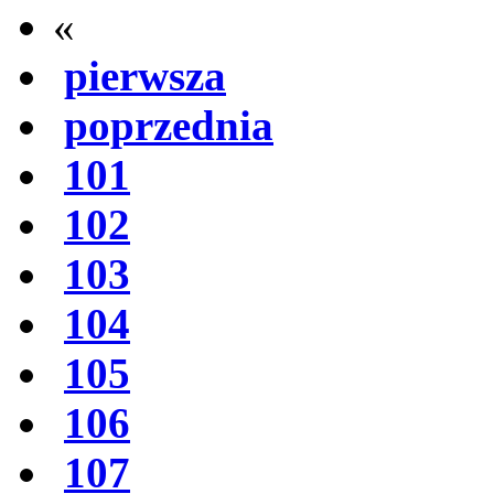
«
pierwsza
poprzednia
101
102
103
104
105
106
107