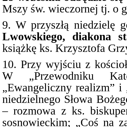
Mszy św. wieczornej tj. o g
9. W przyszłą niedzielę 
Lwowskiego, diakona st
książkę ks. Krzysztofa Gr
10. Przy wyjściu z kościo
W „Przewodniku Katol
„Ewangeliczny realizm” i 
niedzielnego Słowa Bożeg
– rozmowa z ks. biskup
sosnowieckim; „Coś na za