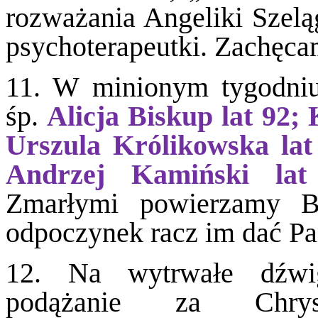
rozważania Angeliki Szelą
psychoterapeutki. Zachęcam
11. W minionym tygodniu 
śp.
Alicja Biskup lat 92;
Urszula Królikowska lat
Andrzej Kamiński lat
Zmarłymi powierzamy B
odpoczynek racz im dać
12. Na wytrwałe dźwig
podążanie za Chry