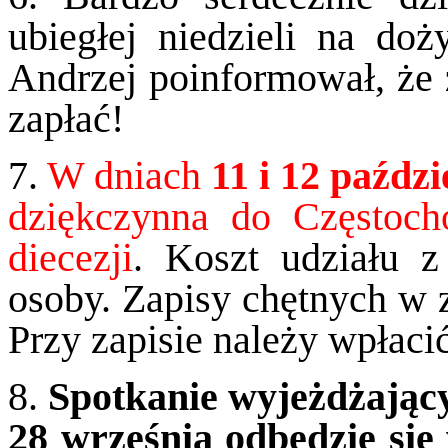
ubiegłej niedzieli na doży
Andrzej poinformował, że 
zapłać!
7.
W dniach
11 i 12 paźdz
dziękczynna do Częstocho
diecezji
. Koszt udziału 
osoby. Zapisy chętnych w z
Przy zapisie należy wpłaci
8.
Spotkanie wyjeżdżający
28 września odbędzie się