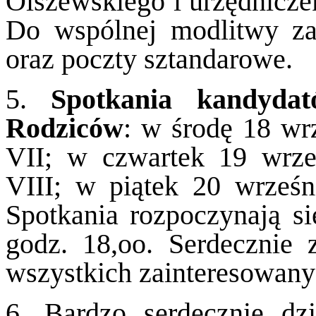
Olszewskiego i urzędnicze
Do wspólnej modlitwy za
oraz poczty sztandarowe.
5.
Spotkania kandyda
Rodziców
: w środę 18 wr
VII; w czwartek 19 wrze
VIII; w piątek 20 wrześn
Spotkania rozpoczynają s
godz. 18,oo. Serdecznie 
wszystkich zainteresowany
6. Bardzo serdecznie dz