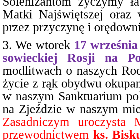
Solenizantom życzymy ła
Matki Najświętszej oraz 
przez przyczynę i orędown
3. We wtorek
17 września
sowieckiej Rosji na Po
modlitwach o naszych Roda
życie z rąk obydwu okupan
w naszym Sanktuarium pol
na Zjeździe w naszym mie
Zasadniczym uroczysta 
przewodnictwem
ks. Bis