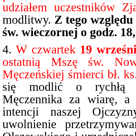
udziałem uczestników Z
modlitwy.
Z tego względu
św. wieczornej o godz. 18
4.
W czwartek
19 wrześni
ostatnią Mszę św. No
Męczeńskiej śmierci bł. ks
się modlić o rychłą k
Męczennika za wiarę, a
intencji naszej Ojczy
uwolnienie przetrzymyw