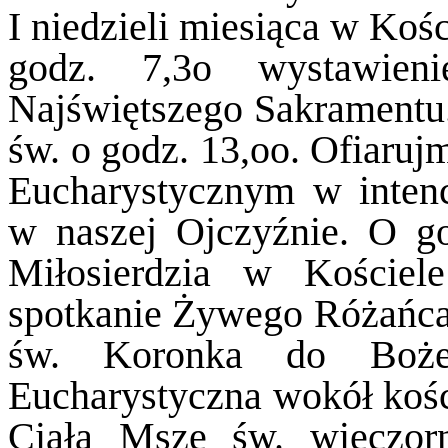
I niedzieli miesiąca w Koś
godz. 7,3o wystawien
Najświętszego Sakramentu
św. o godz. 13,oo. Ofiaruj
Eucharystycznym w intenc
w naszej Ojczyźnie. O g
Miłosierdzia w Kościel
spotkanie Żywego Różańca
św. Koronka do Bożeg
Eucharystyczna wokół kośc
Ciała Msze św. wieczor