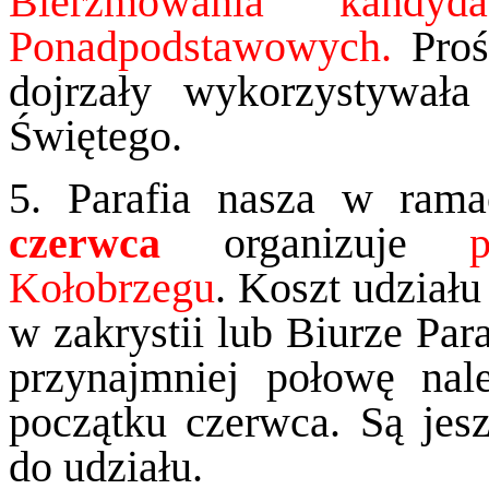
Bierzmowania kand
Ponadpodstawowych.
Proś
dojrzały wykorzystywa
Świętego.
5. Parafia nasza w ram
czerwca
organizuje
Kołobrzegu
. Koszt udziału
w zakrystii lub Biurze Par
przynajmniej połowę nal
początku czerwca. Są jes
do udziału.