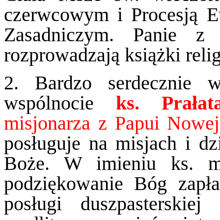
czerwcowym i Procesją E
Zasadniczym. Panie z p
rozprowadzają książki reli
2. Bardzo serdecznie 
wspólnocie
ks. Prała
misjonarza z Papui Nowe
posługuje na misjach i d
Boże. W imieniu ks. mi
podziękowanie Bóg zapła
posługi duszpasterskie