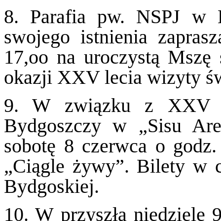
8. Parafia pw. NSPJ w B
swojego istnienia zapras
17,oo na uroczystą Mszę 
okazji XXV lecia wizyty ś
9. W związku z XXV r
Bydgoszczy w „Sisu Are
sobotę 8 czerwca o godz. 
„Ciągle żywy”. Bilety w c
Bydgoskiej.
10. W przyszłą niedzielę 