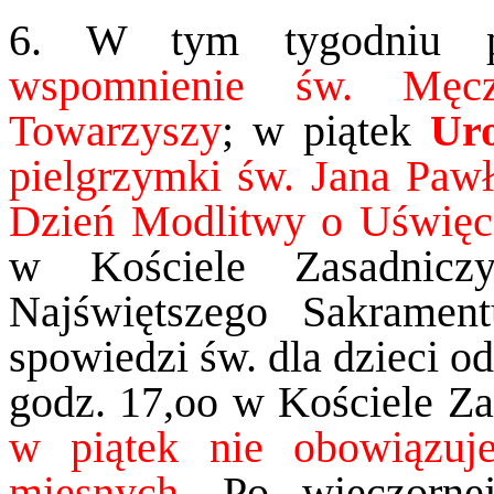
6. W tym tygodniu pr
wspomnienie św. Męc
Towarzyszy
; w piątek
Ur
pielgrzymki św. Jana Paw
Dzień Modlitwy o Uświęc
w Kościele Zasadnicz
Najświętszego Sakramen
spowiedzi św. dla dzieci o
godz. 17,oo w Kościele Z
w piątek nie obowiązuj
mięsnych
. Po wieczorne