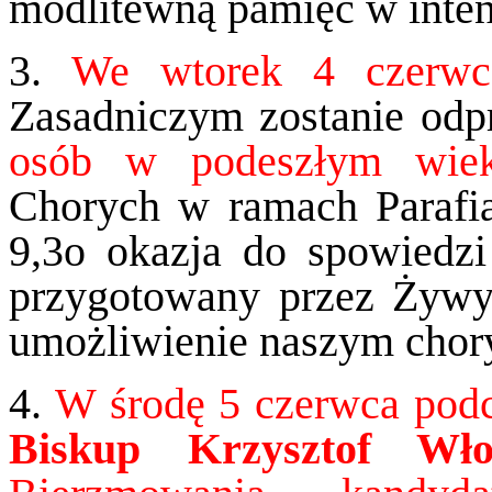
modlitewną pamięć w inten
3.
We wtorek 4 czerwc
Zasadniczym zostanie od
osób w podeszłym wi
Chorych w ramach Parafi
9,3o okazja do spowiedz
przygotowany przez Żywy 
umożliwienie naszym chor
4.
W środę 5 czerwca pod
Biskup Krzysztof Wło