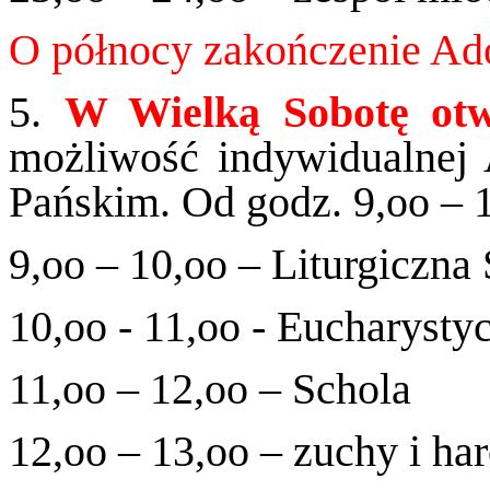
O północy zakończenie Ado
5.
W Wielką Sobotę otwa
możliwość indywidualnej 
Pańskim. Od godz. 9,oo – 1
9,oo – 10,oo – Liturgiczna
10,oo - 11,oo - Eucharyst
11,oo – 12,oo – Schola
12,oo – 13,oo – zuchy i ha