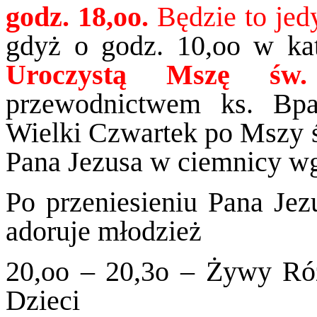
godz. 18,oo.
Będzie to jed
gdyż o godz. 10,oo w ka
Uroczystą Mszę św.
przewodnictwem ks. Bp
Wielki Czwartek po Mszy ś
Pana Jezusa w ciemnicy wg
Po przeniesieniu Pana Jez
adoruje młodzież
20,oo – 20,3o – Żywy Ró
Dzieci