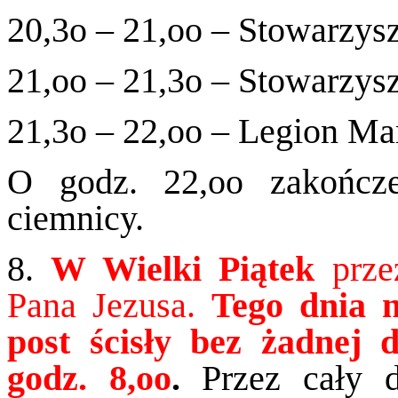
20,3o – 21,oo – Stowarzys
21,oo – 21,3o – Stowarzys
21,3o – 22,oo – Legion Ma
O godz. 22,oo zakończ
ciemnicy.
8.
W Wielki Piątek
prze
Pana Jezusa.
Tego dnia 
post ścisły bez żadnej d
godz. 8,oo
.
Przez cały d