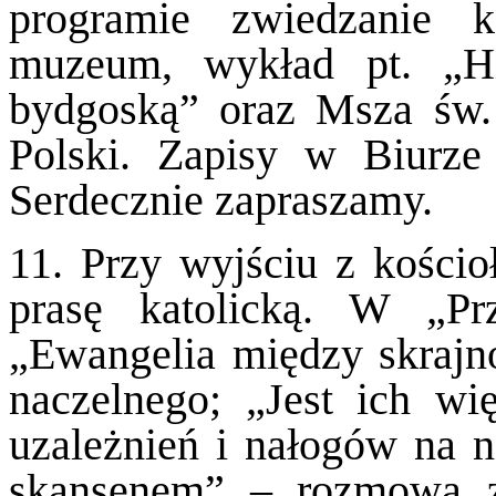
programie zwiedzanie 
muzeum, wykład pt. „Hi
bydgoską” oraz Msza św
Polski. Zapisy w Biurze 
Serdecznie zapraszamy.
11. Przy wyjściu z kościo
prasę katolicką. W „Pr
„Ewangelia między skrajno
naczelnego; „Jest ich wi
uzależnień i nałogów na na
skansenem” – rozmowa 