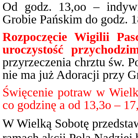
Od godz. 13,oo – indywi
Grobie Pańskim do godz. 1
Rozpoczęcie Wigilii Pas
uroczystość przychodzi
przyrzeczenia chrztu św. P
nie ma już Adoracji przy G
Święcenie potraw w Wielk
co godzinę a od 13,3o – 17
W Wielką Sobotę przedsta
ramach akcji Pola Nadziei 