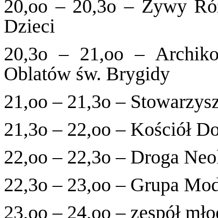
20,oo – 20,3o – Żywy Ró
Dzieci
20,3o – 21,oo – Archikon
Oblatów św. Brygidy
21,oo – 21,3o – Stowarzys
21,3o – 22,oo – Kościół 
22,oo – 22,3o – Droga Ne
22,3o – 23,oo – Grupa Mod
23,oo – 24,oo – zespół mł