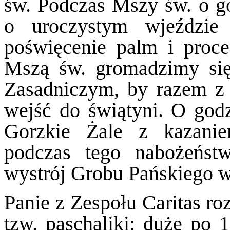
św. Podczas Mszy św. o go
o uroczystym wjeździe
poświęcenie palm i proce
Mszą św. gromadzimy się
Zasadniczym, by razem z 
wejść do świątyni. O godz
Gorzkie Żale z kazanie
podczas tego nabożeńst
wystrój Grobu Pańskiego w
Panie z Zespołu Caritas r
tzw. paschaliki: duże po 1