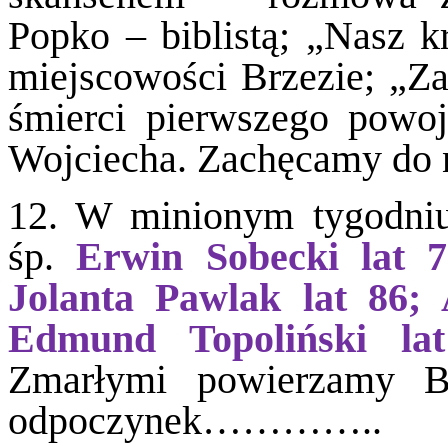
Popko – biblistą; „Nasz 
miejscowości Brzezie; „Z
śmierci pierwszego powoj
Wojciecha. Zachęcamy do na
12. W minionym tygodniu 
śp.
Erwin Sobecki lat 7
Jolanta Pawlak lat 86; 
Edmund Topoliński la
Zmarłymi powierzamy B
odpoczynek…………..