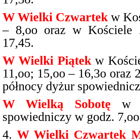
W Wielki Czwartek
w Koś
– 8,oo oraz w Kościele
17,45.
W Wielki Piątek
w Kości
11,oo; 15,oo – 16,3o oraz 
północy dyżur spowiednicz
W Wielką Sobotę
w 
spowiedniczy w godz. 7,oo 
4.
W Wielki Czwartek Ms