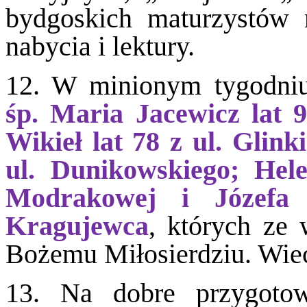
bydgoskich maturzystów
nabycia i lektury.
12. W minionym tygodniu 
śp. Maria Jacewicz lat 
Wikieł lat 78 z ul. Glink
ul. Dunikowskiego; Hel
Modrakowej i Józefa
Kragujewca
, których ze
Bożemu Miłosierdziu. 
13. Na dobre przygoto