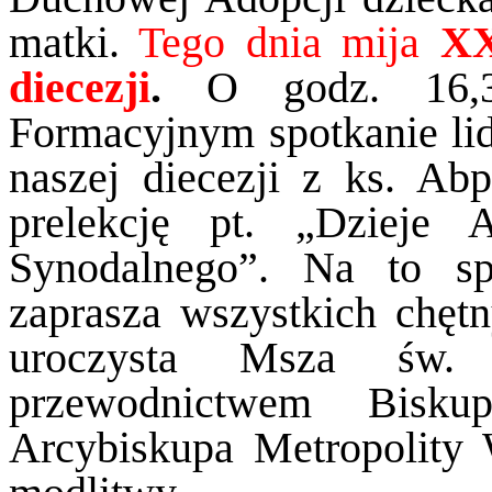
matki.
Tego dnia mija
XX
diecezji
.
O godz. 16,3
Formacyjnym spotkanie lid
naszej diecezji z ks. A
prelekcję pt. „Dzieje 
Synodalnego”. Na to sp
zaprasza wszystkich chęt
uroczysta Msza św. 
przewodnictwem Bisku
Arcybiskupa Metropolity