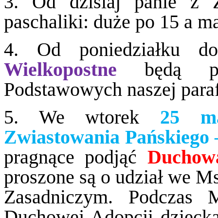
3. Od dzisiaj panie z Z
paschaliki: duże po 15 a ma
4. Od poniedziałku 
Wielkopostne
będą p
Podstawowych naszej paraf
5. We wtorek
25 ma
Zwiastowania Pańskiego –
pragnące podjąć
Duchową
proszone są o udział we Ms
Zasadniczym. Podczas M
Duchowej Adopcji dziecka