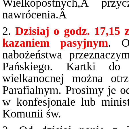
Wielkopostnych,Â przycz
nawrócenia.Â
2.
Dzisiaj o godz. 17,15
kazaniem pasyjnym
. O
nabożeństwa przeznaczy
Pańskiego. Kartki do
wielkanocnej można otr
Parafialnym. Prosimy je 
w konfesjonale lub minis
Komunii św.