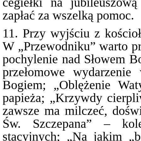
cegiełki na jubileuszo
zapłać za wszelką pomoc.
11. Przy wyjściu z kościo
W „Przewodniku” warto pr
pochylenie nad Słowem Bo
przełomowe wydarzenie w
Bogiem; „Oblężenie Wat
papieża; „Krzywdy cierpli
zawsze ma milczeć, doświ
Św. Szczepana” – kol
stacyjnych; „Na jakim „