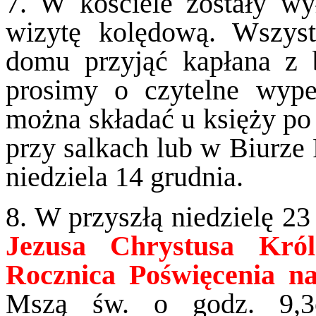
7. W kościele zostały wy
wizytę kolędową. Wszys
domu przyjąć kapłana z
prosimy o czytelne wypeł
można składać u księży po
przy salkach lub w Biurze
niedziela 14 grudnia.
8. W przyszłą niedzielę 23
Jezusa Chrystusa Król
Rocznica Poświęcenia na
Mszą św. o godz. 9,3o