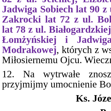
Jadwiga Sobiech lat 90 z 
Zakrocki lat 72 z ul. Bo
lat 78 z ul. Białogardzkie
Łomżyńskiej i Jadwig
Modrakowej
, których z 
Miłosiernemu Ojcu. W
12. Na wytrwałe znosz
przyjmijmy umocnienie B
Ks. Józ