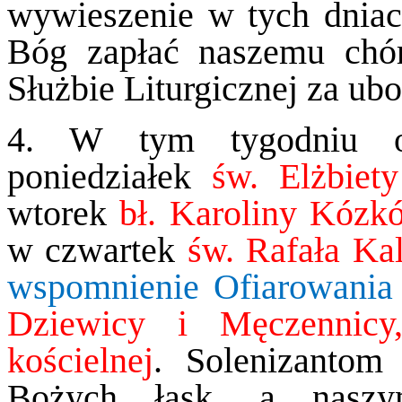
wywieszenie w tych dniac
Bóg zapłać naszemu chó
Służbie Liturgicznej za ubo
4. W tym tygodniu o
poniedziałek
św. Elżbiet
wtorek
bł. Karoliny Kózk
w czwartek
św. Rafała Ka
wspomnienie Ofiarowan
Dziewicy i Męczennicy
kościelnej
. Solenizantom
Bożych łask, a naszy