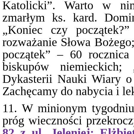
Katolicki”. Warto w ni
zmarłym ks. kard. Domi
„Koniec czy początek?”
rozważanie Słowa Bożego
początek” – 60 rocznica
biskupów niemieckich
Dykasterii Nauki Wiary o 
Zachęcamy do nabycia i lek
11. W minionym tygodniu 
próg wieczności przekrocz
82 z ul. Jeleniej; Elżbi