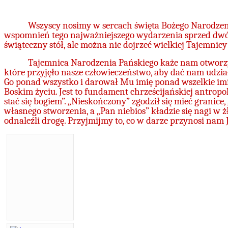
Wszyscy nosimy w sercach święta Bożego Narodzenia
wspomnień tego najważniejszego wydarzenia sprzed dwóch 
świąteczny stół, ale można nie dojrzeć wielkiej Tajemnicy
Tajemnica Narodzenia Pańskiego każe nam otworzyć
które przyjęło nasze człowieczeństwo, aby dać nam udział 
Go ponad wszystko i darował Mu imię ponad wszelkie imi
Boskim życiu. Jest to fundament chrześcijańskiej antropo
stać się bogiem”. „Nieskończony” zgodził się mieć grani
własnego stworzenia, a „Pan niebios” kładzie się nagi w ż
odnaleźli drogę. Przyjmijmy to, co w darze przynosi nam