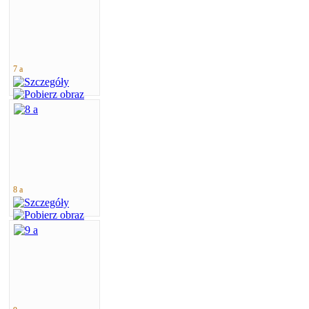
7 a
8 a