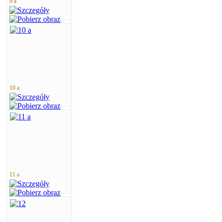
9 a
10 a
11 a