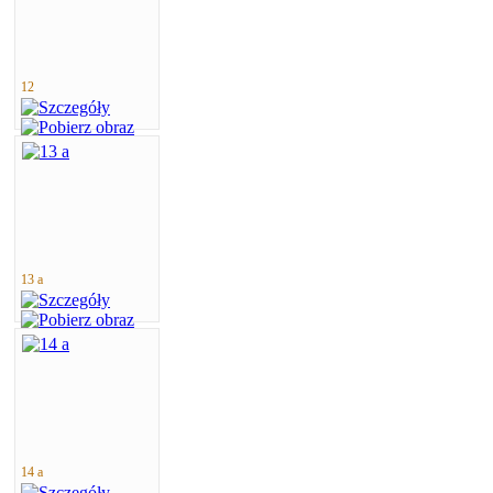
12
13 a
14 a