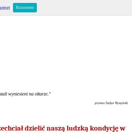
więcej
Rozumiem
ali wyniesieni na ołtarze."
prymas Stefan Wyszyński
echciał dzielić naszą ludzką kondycję w