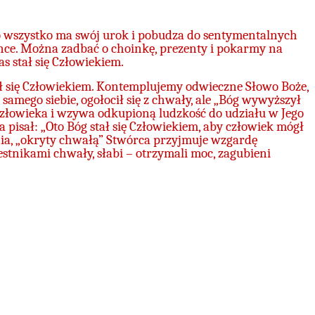
To wszystko ma swój urok i pobudza do sentymentalnych
ence. Można zadbać o choinkę, prezenty i pokarmy na
s stał się Człowiekiem.
ał się Człowiekiem. Kontemplujemy odwieczne Słowo Boże,
samego siebie, ogołocił się z chwały, ale „Bóg wywyższył
człowieka i wzywa odkupioną ludzkość do udziału w Jego
pisał: „Oto Bóg stał się Człowiekiem, aby człowiek mógł
enia, „okryty chwałą” Stwórca przyjmuje wzgardę
zestnikami chwały, słabi – otrzymali moc, zagubieni