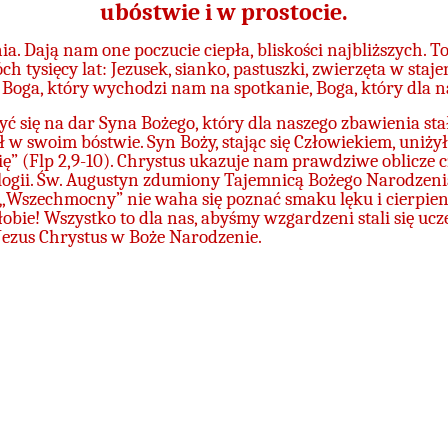
ubóstwie i w prostocie.
. Dają nam one poczucie ciepła, bliskości najbliższych. 
tysięcy lat: Jezusek, sianko, pastuszki, zwierzęta w staj
 Boga, który wychodzi nam na spotkanie, Boga, który dla na
 się na dar Syna Bożego, który dla naszego zbawienia st
w swoim bóstwie. Syn Boży, stając się Człowiekiem, uniżył 
ę” (Flp 2,9-10). Chrystus ukazuje nam prawdziwe oblicze 
logii. Św. Augustyn zdumiony Tajemnicą Bożego Narodzenia 
ce, „Wszechmocny” nie waha się poznać smaku lęku i cierpi
łobie! Wszystko to dla nas, abyśmy wzgardzeni stali się uc
 Jezus Chrystus w Boże Narodzenie.