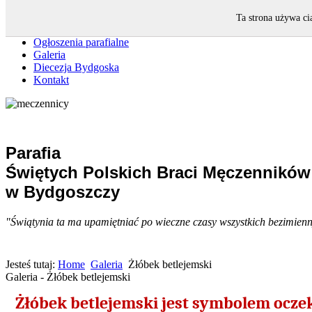
Strona główna
Ta strona używa ci
Intencje mszalne
Ogłoszenia parafialne
Galeria
Diecezja Bydgoska
Kontakt
Parafia
Świętych Polskich Braci Męczenników
w Bydgoszczy
"Świątynia ta ma upamiętniać po wieczne czasy wszystkich bezimiennyc
Jesteś tutaj:
Home
Galeria
Żłóbek betlejemski
Galeria - Żłóbek betlejemski
Żłóbek betlejemski jest symbolem oczek