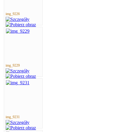
img_9226
img_9229
img_9231