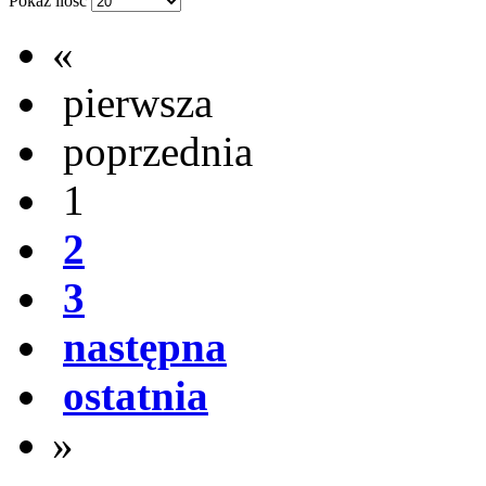
Pokaż ilość
«
pierwsza
poprzednia
1
2
3
następna
ostatnia
»