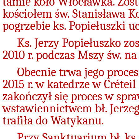
tamie koło Włocławka. Zos
kościołem św. Stanisława K
pogrzebie ks. Popiełuszki uc
Ks. Jerzy Popiełuszko zo
2010 r. podczas Mszy św. n
Obecnie trwa jego proce
2015 r. w katedrze w Crétei
zakończył się proces w sp
wstawiennictwem bł. Jerze
trafiła do Watykanu.
Przy Sanktuarium bł. ks.