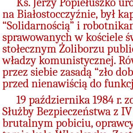
Ks. Jerzy Popiełuszko ur
na Białostocczyźnie, był 
“Solidarnością” i robotnik
sprawowanych w kościele św
stołecznym Żoliborzu publi
władzy komunistycznej. Ró
przez siebie zasadą “zło do
przed nienawiścią do funkc
19 października 1984 r. 
Służby Bezpieczeństwa z I
brutalnym pobiciu, oprawcy