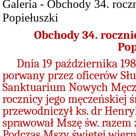
Galeria - Obchody 34. roczn
Popiełuszki
Obchody 34. rocznic
Pop
Dnia 19 października 1984
porwany przez oficerów Sł
Sanktuarium Nowych Męcze
rocznicy jego męczeńskiej ś
przewodniczył ks. dr Henry
sprawował Mszę św. razem z
Podczas Mszy świętej wierni