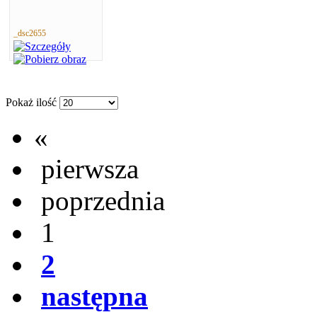
_dsc2655
Pokaż ilość
«
pierwsza
poprzednia
1
2
następna