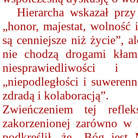
Hierarcha wskazał przy
„honor, majestat, wolność 
są cenniejsze niż życie”, 
nie chodzą drogami kłams
niesprawiedliwości i 
„niepodległości i suwerenn
zdradą i kolaboracją”.
Zwieńczeniem tej refl
zakorzenionej zarówno w h
podkreślił, że „Bóg jest M