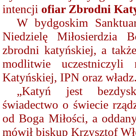
intencji
ofiar Zbrodni Kat
W bydgoskim Sanktua
Niedzielę Miłosierdzia 
zbrodni katyńskiej, a takż
modlitwie uczestniczyli 
Katyńskiej, IPN oraz władz
„Katyń jest bezdy
świadectwo o świecie rzą
od Boga Miłości, a oddan
mówił biskup Krzysztof Wł