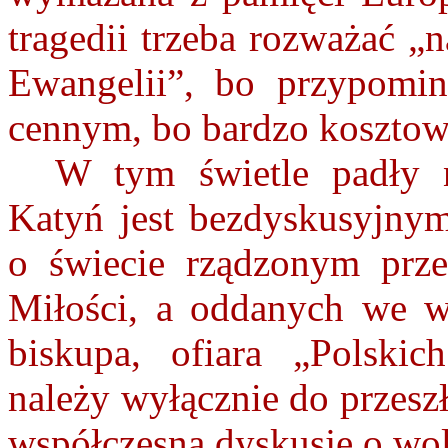
tragedii trzeba rozważać „
Ewangelii”, bo przypomin
cennym, bo bardzo koszto
W tym świetle padły n
Katyń jest bezdyskusyjn
o świecie rządzonym prz
Miłości, a oddanych we w
biskupa, ofiara „Polsk
należy wyłącznie do przeszł
współczesną dyskusję o wol