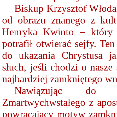
Biskup Krzysztof Włoda
od obrazu znanego z kult
Henryka Kwinto – który 
potrafił otwierać sejfy. T
do ukazania Chrystusa j
słuch, jeśli chodzi o nasze
najbardziej zamkniętego wn
Nawiązując do 
Zmartwychwstałego z apost
powracający motyw zamknię