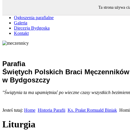
Strona główna
Ta strona używa ci
Intencje mszalne
Ogłoszenia parafialne
Galeria
Diecezja Bydgoska
Kontakt
Parafia
Świętych Polskich Braci Męczenników
w Bydgoszczy
"Świątynia ta ma upamiętniać po wieczne czasy wszystkich bezimiennyc
Jesteś tutaj:
Home
Historia Parafii
Ks. Prałat Romuald Biniak
Homil
Liturgia