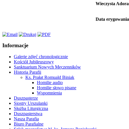
Wieczysta Adora
Data erygowania 
Informacje
Galerie zdjęć chronologicznie
Kościół Jubileuszowy
Sanktuarium Nowych Męczenników
Historia Parafii
Ks. Prałat Romuald Biniak
Homilie audio
Homilie słowo pisane
Wspomnienia
Duszpasterze
Siostry Urszulanki
Służba Liturgiczna
Duszpasterstwa
Nasza Parafia
Biuro Parafialne