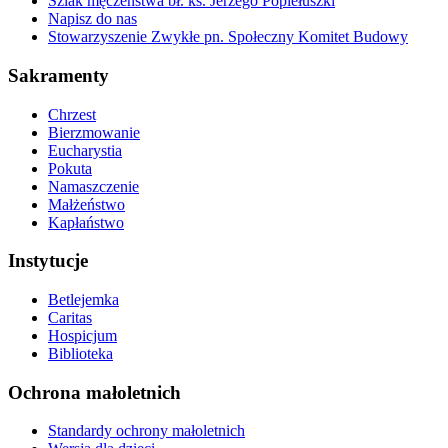
Szlak męczeństwa bł. ks. Jerzego Popiełuszki
Napisz do nas
Stowarzyszenie Zwykłe pn. Społeczny Komitet Budowy
Sakramenty
Chrzest
Bierzmowanie
Eucharystia
Pokuta
Namaszczenie
Małżeństwo
Kapłaństwo
Instytucje
Betlejemka
Caritas
Hospicjum
Biblioteka
Ochrona małoletnich
Standardy ochrony małoletnich