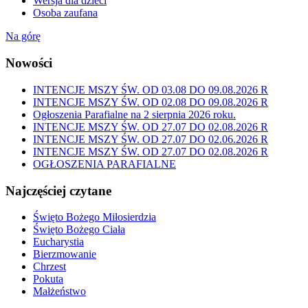
Wersja dla dzieci
Osoba zaufana
Na górę
Nowości
INTENCJE MSZY ŚW. OD 03.08 DO 09.08.2026 R
INTENCJE MSZY ŚW. OD 02.08 DO 09.08.2026 R
Ogłoszenia Parafialne na 2 sierpnia 2026 roku.
INTENCJE MSZY ŚW. OD 27.07 DO 02.08.2026 R
INTENCJE MSZY ŚW. OD 27.07 DO 02.06.2026 R
INTENCJE MSZY ŚW. OD 27.07 DO 02.08.2026 R
OGŁOSZENIA PARAFIALNE
Najczęściej czytane
Święto Bożego Miłosierdzia
Święto Bożego Ciała
Eucharystia
Bierzmowanie
Chrzest
Pokuta
Małżeństwo