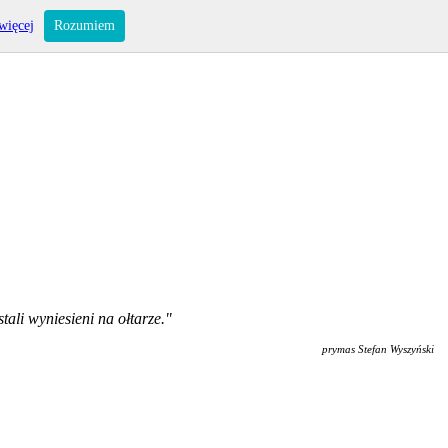
więcej
Rozumiem
ali wyniesieni na ołtarze."
prymas Stefan Wyszyński