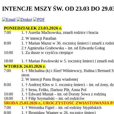
INTENCJE MSZY ŚW. OD 23.03 DO 29.03
PONIEDZIAŁEK 23.03.2026 r.
7:00
1. † Aurelia Maćkowska, zmarli rodzice i bracia
2. W intencji Parafian
8:00
1. † Marian Mazur w 36. rocznicę śmierci i zmarli z rodz
2.† Agnieszka Grabowska – int. od Edwarda Goług
10:00
1. Za dusze w czyśćcu cierpiące
18:00
1. † Marian Pawłowski w 5. rocznicę śmierci i zmarli rodz
WTOREK 24.03.2026 r.
7:00
1. † Michalina (k) i Józef Wiśniewscy, Halina i Bernard
stron
2. W intencji Panu Bogu wiadomej
8:00
1. † Andrzej Kłos w 1. rocznicę śmierci – int. od żony, d
2. † Irena, Feliks, Dariusz Plit, Anna Pol
10:00
1. † Edward Musiał – int. od Doroty Sowa z rodziną
18:00
1. † Filip Szymański – int. od rodziców
ŚRODA 25.03.2026 r., UROCZYSTOŚĆ ZWIASTOWANIA 
7:00
1. † Weronika Figiel – int. od rodziny Stypińskich
8:00
1. † Bronisław Wagner w 26. rocznicę śmierci