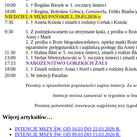
10:00
1. † Bogdan Biesek w 1. rocznicę śmierci
18:00
1. † Regina, Bolesław Górscy, Genowefa, Feliks Ibiańscy 
NIEDZIELA MĘKI PAŃSKIEJ, 29.03.2026 r.
7:30
1. † Aniela Knioła i zmarli z rodziny Cerlak i Knioła
9:30
1. Z podziękowaniem za otrzymane łaski, z prośba o Boż
Anny i Marii
2. Z prośba o Boże błogosławieństwo, opiekę matki Boż
egzaminów pielęgniarskich i najdalszą posługę dla Anny 
11:30
1. † Halina Błaś w 5. rocznicę śmierci, zmarli z rodzin Bł
13:00
1. † Stefan Wietrzykowski w 5. rocznicę śmierci i zmarli 
17:15
NABOŻENSTWO GORZKICH ŻALI
18:00
1. † Zmarli rodzice: Anna i Józef i zmarli z rodziny Kiszk
20:00
1. W intencji Parafian
Prosimy o sprawdzenie poprawności zapisu intencji. Za w
Intencje można zamawiać w tygodniu w biu
Prosimy potwierdzić rezerwacje najpóźniej trzy tygo
Więcej artykułów…
INTENCJE MSZY ŚW. OD 16.03 DO 22.03.2026 R.
INTENCJE MSZY ŚW. OD 09.03 DO 15.03.2026 R.