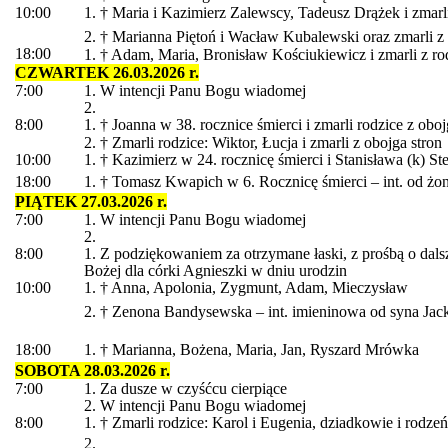
10:00
1. † Maria i Kazimierz Zalewscy, Tadeusz Drążek i zmarli
2. † Marianna Piętoń i Wacław Kubalewski oraz zmarli z
18:00
1. † Adam, Maria, Bronisław Kościukiewicz i zmarli z ro
CZWARTEK 26.03.2026 r.
7:00
1. W intencji Panu Bogu wiadomej
2.
8:00
1. † Joanna w 38. rocznice śmierci i zmarli rodzice z oboj
2. † Zmarli rodzice: Wiktor, Łucja i zmarli z obojga stron
10:00
1. † Kazimierz w 24. rocznicę śmierci i Stanisława (k) S
18:00
1. † Tomasz Kwapich w 6. Rocznicę śmierci – int. od żon
PIĄTEK 27.03.2026 r.
7:00
1. W intencji Panu Bogu wiadomej
2.
8:00
1. Z podziękowaniem za otrzymane łaski, z prośbą o dal
Bożej dla córki Agnieszki w dniu urodzin
10:00
1. † Anna, Apolonia, Zygmunt, Adam, Mieczysław
2. † Zenona Bandysewska – int. imieninowa od syna Jack
18:00
1. † Marianna, Bożena, Maria, Jan, Ryszard Mrówka
SOBOTA 28.03.2026 r.
7:00
1. Za dusze w czyśćcu cierpiące
2. W intencji Panu Bogu wiadomej
8:00
1. † Zmarli rodzice: Karol i Eugenia, dziadkowie i rodze
2.