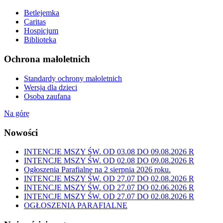
Betlejemka
Caritas
Hospicjum
Biblioteka
Ochrona małoletnich
Standardy ochrony małoletnich
Wersja dla dzieci
Osoba zaufana
Na górę
Nowości
INTENCJE MSZY ŚW. OD 03.08 DO 09.08.2026 R
INTENCJE MSZY ŚW. OD 02.08 DO 09.08.2026 R
Ogłoszenia Parafialne na 2 sierpnia 2026 roku.
INTENCJE MSZY ŚW. OD 27.07 DO 02.08.2026 R
INTENCJE MSZY ŚW. OD 27.07 DO 02.06.2026 R
INTENCJE MSZY ŚW. OD 27.07 DO 02.08.2026 R
OGŁOSZENIA PARAFIALNE