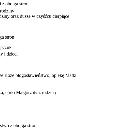
 z obojga stron
 rodziny
dziny oraz dusze w czyśćcu cierpiące
ga stron
tepczuk
y i dzieci
sze Boże błogosławieństwo, opiekę Matki
a, córki Małgorzaty z rodziną
ństwo z obojga stron