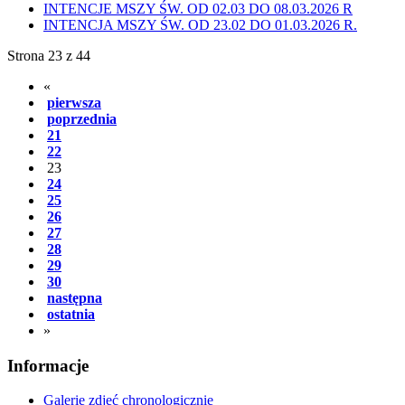
INTENCJE MSZY ŚW. OD 02.03 DO 08.03.2026 R
INTENCJA MSZY ŚW. OD 23.02 DO 01.03.2026 R.
Strona 23 z 44
«
pierwsza
poprzednia
21
22
23
24
25
26
27
28
29
30
następna
ostatnia
»
Informacje
Galerie zdjęć chronologicznie