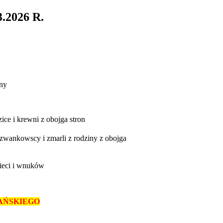
.2026 R.
iny
ice i krewni z obojga stron
 Szwankowscy i zmarli z rodziny z obojga
zieci i wnuków
PAŃSKIEGO