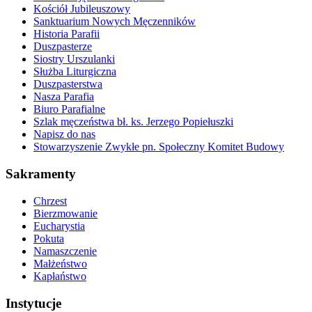
Kościół Jubileuszowy
Sanktuarium Nowych Męczenników
Historia Parafii
Duszpasterze
Siostry Urszulanki
Służba Liturgiczna
Duszpasterstwa
Nasza Parafia
Biuro Parafialne
Szlak męczeństwa bł. ks. Jerzego Popiełuszki
Napisz do nas
Stowarzyszenie Zwykłe pn. Społeczny Komitet Budowy
Sakramenty
Chrzest
Bierzmowanie
Eucharystia
Pokuta
Namaszczenie
Małżeństwo
Kapłaństwo
Instytucje