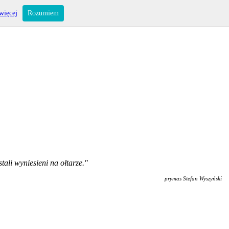
więcej
Rozumiem
ali wyniesieni na ołtarze."
prymas Stefan Wyszyński