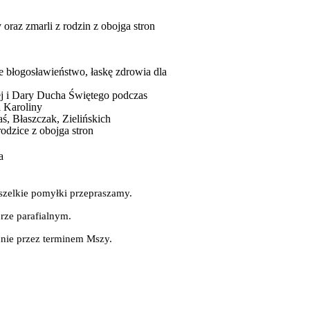
oraz zmarli z rodzin z obojga stron
e błogosławieństwo, łaskę zdrowia dla
ej i Dary Ducha Świętego podczas
i Karoliny
aś, Błaszczak, Zielińskich
rodzice z obojga stron
a
szelkie pomyłki przepraszamy.
rze parafialnym.
dnie przez terminem Mszy.