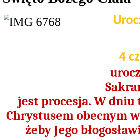
Uroc
4 c
urocz
Sakra
jest procesja. W dniu
Chrystusem obecnym w
żeby Jego błogosław