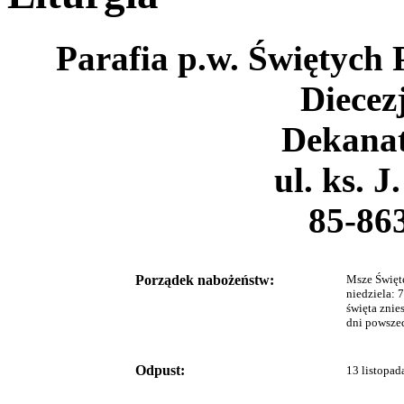
Parafia p.w. Świętych
Diecez
Dekanat
ul. ks. J
85-86
Porządek nabożeństw:
Msze Święt
niedziela: 7
święta znie
dni powszed
Odpust:
13 listopad