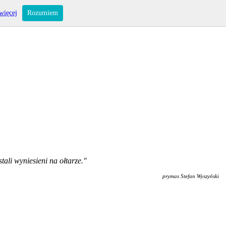
więcej
Rozumiem
ali wyniesieni na ołtarze."
prymas Stefan Wyszyński