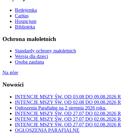
Betlejemka
Caritas
Hospicjum
Biblioteka
Ochrona małoletnich
Standardy ochrony małoletnich
Wersja dla dzieci
Osoba zaufana
Na górę
Nowości
INTENCJE MSZY ŚW. OD 03.08 DO 09.08.2026 R
INTENCJE MSZY ŚW. OD 02.08 DO 09.08.2026 R
Ogłoszenia Parafialne na 2 sierpnia 2026 roku.
INTENCJE MSZY ŚW. OD 27.07 DO 02.08.2026 R
INTENCJE MSZY ŚW. OD 27.07 DO 02.06.2026 R
INTENCJE MSZY ŚW. OD 27.07 DO 02.08.2026 R
OGŁOSZENIA PARAFIALNE