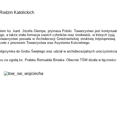
Rodzin Katolickich
em ks. kard. Józefa Glempa, prymasa Polski. Towarzystwo jest kontynuat
go, a także stała formacja swoich członków oraz środowisk, w których żyją.
warzystwo posiada w Archidiecezji Gnieźnieńskiej strukturę trójstopniową:
 czele z prezesem Towarzystwa oraz Asystenta Kościelnego.
elgrzymka do Grobu Świętego oraz udział w archidiecezjalnych uroczystościa
ku za zgodą ks. Prałata Romualda Biniaka. Obecnie TŚW działa w łączności 