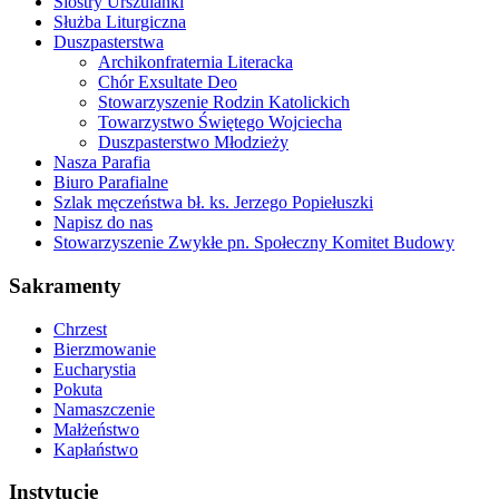
Siostry Urszulanki
Służba Liturgiczna
Duszpasterstwa
Archikonfraternia Literacka
Chór Exsultate Deo
Stowarzyszenie Rodzin Katolickich
Towarzystwo Świętego Wojciecha
Duszpasterstwo Młodzieży
Nasza Parafia
Biuro Parafialne
Szlak męczeństwa bł. ks. Jerzego Popiełuszki
Napisz do nas
Stowarzyszenie Zwykłe pn. Społeczny Komitet Budowy
Sakramenty
Chrzest
Bierzmowanie
Eucharystia
Pokuta
Namaszczenie
Małżeństwo
Kapłaństwo
Instytucje